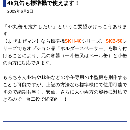
4k丸缶も標準機で使えます！
2009年6月2日
「4k丸缶を撹拌したい」というご要望がけっこうありま
す。
【まぜまぜマン】なら標準機
SKH-40
シリーズ、
SKB-50
シ
リーズでもオプション品「ホルダースペーサー」を取り付
けることにより、元の容器（一斗缶又はペール缶）と小缶
の両方に対応できます。
もろちろん4k缶や1k缶などの小缶専用の小型機を別作する
ことも可能ですが、上記の方法なら標準機にて使用可能で
すので納期も早く、安価。さらに大小両方の容器に対応で
きるので一台二役で経済的！！