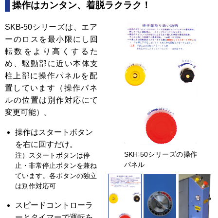
操作はカンタン、着脱ラクラク！
SKB-50シリーズは、エア
ーのロスを最小限にし回
転数をより高くするた
め、駆動部に近い本体支
柱上部に操作パネルを配
置しています（操作パネ
ルの位置は別作対応にて
変更可能）。
操作はスタートボタン
を右に回すだけ。
SKH-50シリーズの操作
注）スタートボタンは停
パネル
止・非常停止ボタンを兼ね
ています。各ボタンの独立
は別作対応可
スピードコントローラ
ーとタイマーで運転を