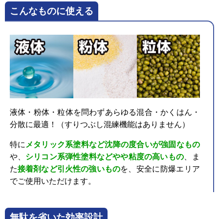
こんなものに使える
液体・粉体・粒体を問わずあらゆる混合・かくはん・
分散に最適！（すりつぶし混練機能はありません）
特に
メタリック系塗料など沈降の度合いが強固なもの
や、
シリコン系弾性塗料などやや粘度の高いもの
、ま
た
接着剤など引火性の強いもの
を、安全に防爆エリア
でご使用いただけます。
無駄を省いた効率設計