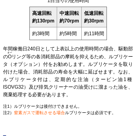
1日当りの使用時間
高速回転
中速回転
低速回転
約130rpm
約70rpm
約30rpm
約3時間
約5時間
約11時間
年間稼働日240日として
上表
以上の使用時間の場合、駆動部
オー
の
O
リング等の各消耗部品の摩耗を抑えるため、ルブリケー
タ（オプション）付をお勧めします。ルブリケータを取り
付けた場合、消耗部品の寿命を大幅に延ばせます。なお、
ルブリケータ付は、定期的な注油（タービン油1種
ISOVG32）及び排気クリーナーの油受けに溜まった油を、
廃棄処理する必要があります。
注1）ルブリケータは後付けできません。
注2）
窒素ガスで運転させる場合
ルブリケータは必須です。