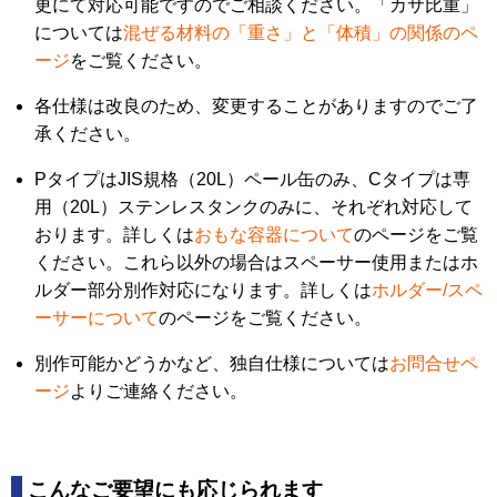
更にて対応可能ですのでご相談ください。「カサ比重」
については
混ぜる材料の「重さ」と「体積」の関係のペ
ージ
をご覧ください。
各仕様は改良のため、変更することがありますのでご了
承ください。
PタイプはJIS規格（20L）ペール缶のみ、Cタイプは専
用（20L）ステンレスタンクのみに、それぞれ対応して
おります。詳しくは
おもな容器について
のページをご覧
ください。これら以外の場合はスペーサー使用またはホ
ルダー部分別作対応になります。詳しくは
ホルダー/スペ
ーサーについて
のページをご覧ください。
別作可能かどうかなど、独自仕様については
お問合せペ
ージ
よりご連絡ください。
こんなご要望にも応じられます