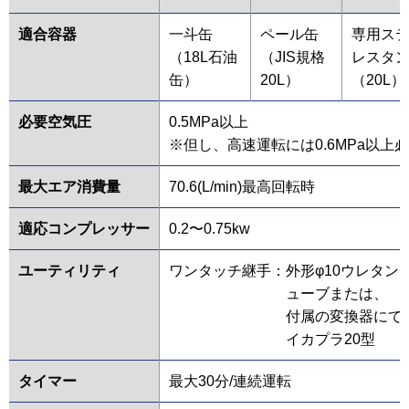
適合容器
一斗缶
ペール缶
専用ス
（18L石油
（JIS規格
レスタ
缶）
20L）
（20L）
必要空気圧
0.5MPa以上
※但し、高速運転には0.6MPa以上
最大エア消費量
70.6(L/min)最高回転時
適応コンプレッサー
0.2〜0.75kw
ユーティリティ
ワンタッチ継手：
外形φ10ウレタン
ューブまたは、
付属の変換器にて
イカプラ20型
タイマー
最大30分/連続運転