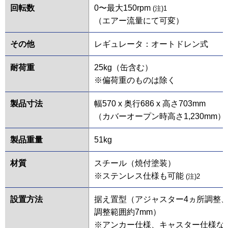
回転数
0〜最大150rpm
(注)1
（エアー流量にて可変）
その他
レギュレータ：オートドレン式
耐荷重
25kg（缶含む）
※偏荷重のものは除く
製品寸法
幅570 x 奥行686 x 高さ703mm
（カバーオープン時高さ1,230mm）
製品重量
51kg
材質
スチール（焼付塗装）
※ステンレス仕様も可能
(注)2
設置方法
据え置型（アジャスター4ヵ所調整
調整範囲約7mm）
※アンカー仕様、キャスター仕様な