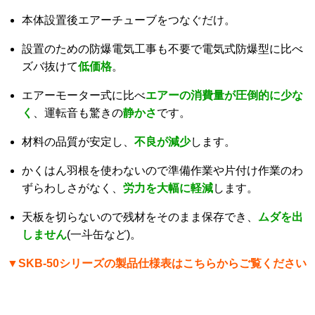
本体設置後エアーチューブをつなぐだけ。
設置のための防爆電気工事も不要で電気式防爆型に比べ
ズバ抜けて
低価格
。
エアーモーター式に比べ
エアーの消費量が圧倒的に少な
く
、運転音も驚きの
静かさ
です。
材料の品質が安定し、
不良が減少
します。
かくはん羽根を使わないので準備作業や片付け作業のわ
ずらわしさがなく、
労力を大幅に軽減
します。
天板を切らないので残材をそのまま保存でき、
ムダを出
しません
(一斗缶など)。
SKB-50シリーズの製品仕様表はこちらからご覧ください