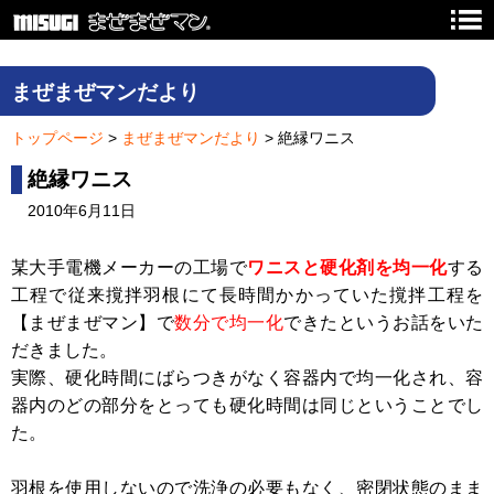
PREVIEW
まぜまぜマンだより
トップページ
>
まぜまぜマンだより
> 絶縁ワニス
絶縁ワニス
2010年6月11日
某大手電機メーカーの工場で
ワニスと硬化剤を均一化
する
工程で従来撹拌羽根にて長時間かかっていた撹拌工程を
【まぜまぜマン】で
数分で均一化
できたというお話をいた
だきました。
実際、硬化時間にばらつきがなく容器内で均一化され、容
器内のどの部分をとっても硬化時間は同じということでし
た。
羽根を使用しないので洗浄の必要もなく、密閉状態のまま