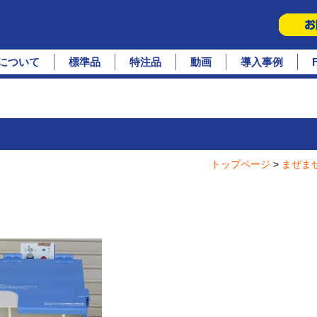
PREVIEW
について
標準品
特注品
動画
導入事例
トップページ
>
まぜま