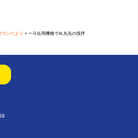
ぜマンだより
> 一斗缶用機種で4L丸缶の撹拌
69