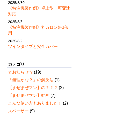
2025/8/30
《特注機製作例》卓上型 可変速
対応
2025/8/5
《特注機製作例》丸ガロン缶3缶
用
2025/8/2
ツインタイプと安全カバー
カテゴリ
☆お知らせ☆
(19)
「無理かな？」の解決法
(1)
【まぜまぜマン】の？？？
(2)
【まぜまぜマン】動画
(7)
こんな使い方もありました！
(2)
スペーサー
(9)